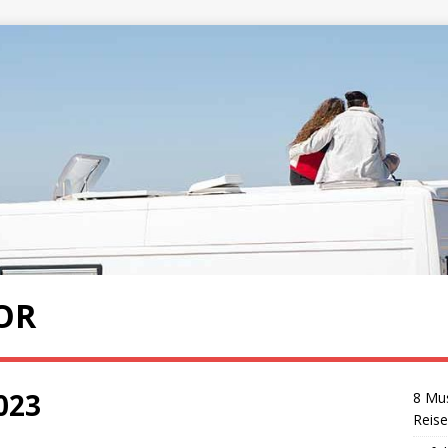
OR
023
8 Mus
Reise