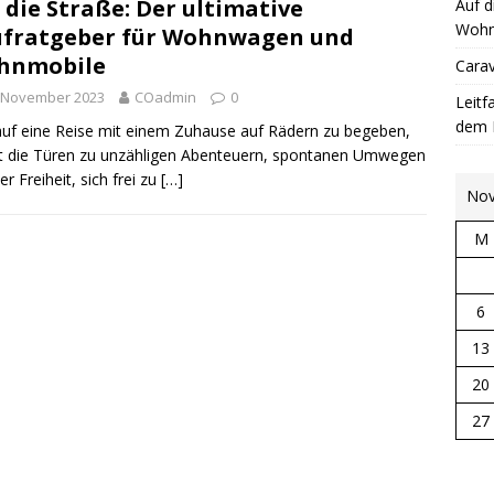
 die Straße: Der ultimative
Auf d
Wohn
fratgeber für Wohnwagen und
hnmobile
Cara
. November 2023
COadmin
0
Leitf
dem 
auf eine Reise mit einem Zuhause auf Rädern zu begeben,
t die Türen zu unzähligen Abenteuern, spontanen Umwegen
er Freiheit, sich frei zu
[…]
Nov
M
6
13
20
27