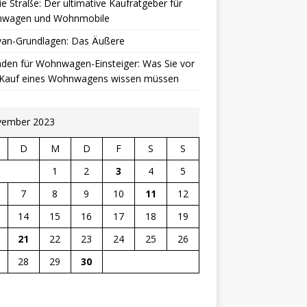
ie Straße: Der ultimative Kaufratgeber für
wagen und Wohnmobile
van-Grundlagen: Das Äußere
aden für Wohnwagen-Einsteiger: Was Sie vor
Kauf eines Wohnwagens wissen müssen
ember 2023
D
M
D
F
S
S
1
2
3
4
5
7
8
9
10
11
12
14
15
16
17
18
19
21
22
23
24
25
26
28
29
30