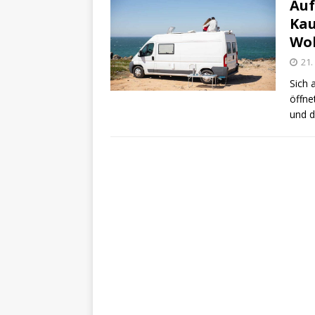
Auf
Kau
Wo
21
Sich 
öffne
und d